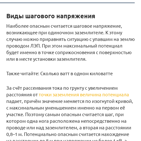
Виды шагового напряжения
Наиболее опасным считается шаговое напряжение,
возникающее при одиночном заземлителе. К этому
случаю можно приравнять ситуацию с упавшим на землю
проводом ЛЭП. При этом максимальный потенциал
будет именно в точке соприкосновения с поверхностью
или в месте установки заземлителя.
Также читайте: Сколько ватт в одном киловатте
За счёт рассеивания тока по грунту с увеличением
расстояния от
точки заземления величина потенциала
падает, причём значение меняется по изогнутой кривой,
с максимальным уменьшением именно на первом её
участке. Поэтому самым опасным считается шаг, при
котором одна нога расположена непосредственно на
проводе или над заземлителем, а вторая на расстоянии
0,8–1 м. Потенциально опасным считается нахождение
на расстоянии до 8 м при напряжении не более 1 кВ, а