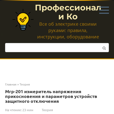
Перейти
Профессионал
к
контенту
и Ко
Все об электрике своими
руками: правила,
инструкции, оборудование
Поиск:
Главная
»
Теория
Mrp-201 измеритель напряжения
прикосновения и параметров устройств
защитного отключения
На чтение:
23 мин
Теория