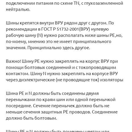
подключении питания по схеме TN, с глухозаземленной
нейтралью.
Шины крепятся внутри ВРУ рядом друг с другом. По
рекомендации в ГОСТ Р 51732-2001(ВРУ) нулевую
рабочую шину (N) нужно располагать ниже шины PE,но,
по-моему, мнению это не имеет принципиального
значения. Принципиально здесь другое.
Важно! Шину PE нужно закреплять на корпус ВРУ при
помощи болтовых соединений и с токопроводящим
контактом. Шину N нужно закреплять на корпусе ВРУ
через диэлектрические (не проводящие ток) изоляторы
Шина PE и N должны быть соединены двумя
перемычками по краям шин или одной перемычкой
посередине. Сечение перемычек должно быть не
меньше сечения защитных PE проводов. Соединение
должно быть болтовым.
Шины PE и N должны быть помечены цветом или