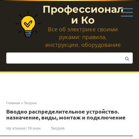
Перейти
Профессионал
к
контенту
и Ко
Все об электрике своими
руками: правила,
инструкции, оборудование
Поиск:
Главная
»
Теория
Вводно распределительное устройство.
назначение, виды, монтаж и подключение
На чтение:
19 мин
Теория