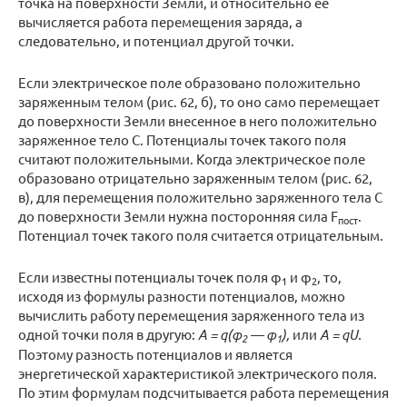
точка на поверхности Земли, и относительно ее
вычисляется работа перемещения заряда, а
следовательно, и потенциал другой точки.
Если электрическое поле образовано положительно
заряженным телом (рис. 62, б), то оно само перемещает
до поверхности Земли внесенное в него положительно
заряженное тело С. Потенциалы точек такого поля
считают положительными. Когда электрическое поле
образовано отрицательно заряженным телом (рис. 62,
в), для перемещения положительно заряженного тела С
до поверхности Земли нужна посторонняя сила F
.
пост
Потенциал точек такого поля считается отрицательным.
Если известны потенциалы точек поля φ
и φ
, то,
1
2
исходя из формулы разности потенциалов, можно
вычислить работу перемещения заряженного тела из
одной точки поля в другую:
A = q(φ
— φ
),
или
A = qU.
2
1
Поэтому разность потенциалов и является
энергетической характеристикой электрического поля.
По этим формулам подсчитывается работа перемещения