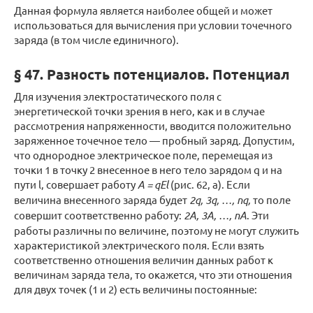
Данная формула является наиболее общей и может
использоваться для вычисления при условии точечного
заряда (в том числе единичного).
§ 47. Разность потенциалов. Потенциал
Для изучения электростатического поля с
энергетической точки зрения в него, как и в случае
рассмотрения напряженности, вводится положительно
заряженное точечное тело — пробный заряд. Допустим,
что однородное электрическое поле, перемещая из
точки 1 в точку 2 внесенное в него тело зарядом q и на
пути l, совершает работу
A = qEl
(рис. 62, а). Если
величина внесенного заряда будет
2q, 3q, …, nq,
то поле
совершит соответственно работу:
2А, 3А, …, nА
. Эти
работы различны по величине, поэтому не могут служить
характеристикой электрического поля. Если взять
соответственно отношения величин данных работ к
величинам заряда тела, то окажется, что эти отношения
для двух точек (1 и 2) есть величины постоянные: