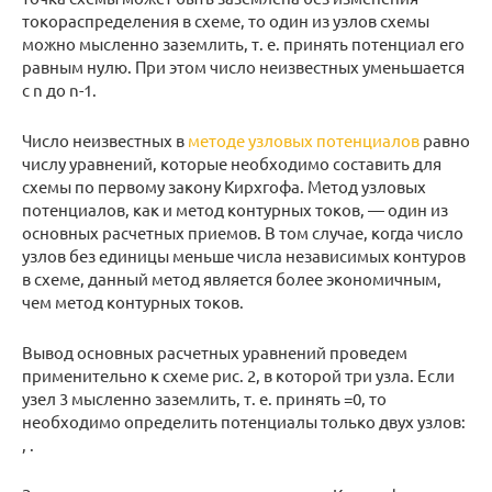
токораспределения в схеме, то один из узлов схемы
можно мысленно заземлить, т. е. принять потенциал его
равным нулю. При этом число неизвестных уменьшается
с n до n-1.
Число неизвестных в
методе узловых потенциалов
равно
числу уравнений, которые необходимо составить для
схемы по первому закону Кирхгофа. Метод узловых
потенциалов, как и метод контурных токов, — один из
основных расчетных приемов. В том случае, когда число
узлов без единицы меньше числа независимых контуров
в схеме, данный метод является более экономичным,
чем метод контурных токов.
Вывод основных расчетных уравнений проведем
применительно к схеме рис. 2, в которой три узла. Если
узел 3 мысленно заземлить, т. е. принять =0, то
необходимо определить потенциалы только двух узлов:
, .