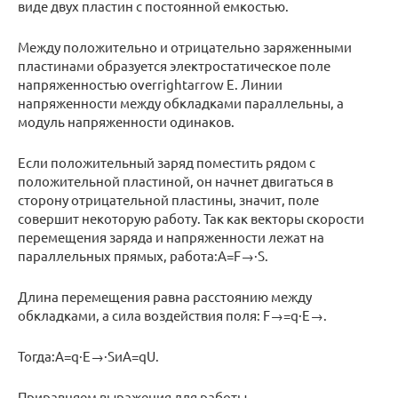
виде двух пластин с постоянной емкостью.
Между положительно и отрицательно заряженными
пластинами образуется электростатическое поле
напряженностью overrightarrow Е. Линии
напряженности между обкладками параллельны, а
модуль напряженности одинаков.
Если положительный заряд поместить рядом с
положительной пластиной, он начнет двигаться в
сторону отрицательной пластины, значит, поле
совершит некоторую работу. Так как векторы скорости
перемещения заряда и напряженности лежат на
параллельных прямых, работа:A=F→·S.
Длина перемещения равна расстоянию между
обкладками, а сила воздействия поля: F→=q·E→.
Тогда:A=q·E→·SиA=qU.
Приравняем выражения для работы,