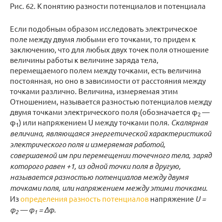
Рис. 62. К понятию разности потенциалов и потенциала
Если подобным образом исследовать электрическое
поле между двумя любыми его точками, то придем к
заключению, что для любых двух точек поля отношение
величины работы к величине заряда тела,
перемещаемого полем между точками, есть величина
постоянная, но оно в зависимости от расстояния между
точками различно. Величина, измеряемая этим
Отношением, называется разностью потенциалов между
двумя точками электрического поля (обозначается φ
—
2
φ
) или напряжением U между точками поля.
Скалярная
1
величина, являющаяся энергетической характеристикой
электрического поля и измеряемая работой,
совершаемой им при перемещении точечного тела, заряд
которого равен +1, из одной точки поля в другую,
называется разностью потенциалов между двумя
точками поля, или напряжением между этими точками.
Из
определения разность потенциалов
напряжение
U =
φ
— φ
= Δφ.
2
1