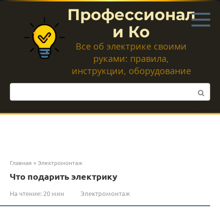
Перейти
Профессионал
к
контенту
и Ко
Все об электрике своими
руками: правила,
инструкции, оборудование
Поиск:
Главная
»
Электромонтаж
Что подарить электрику
На чтение:
20 мин
Электромонтаж