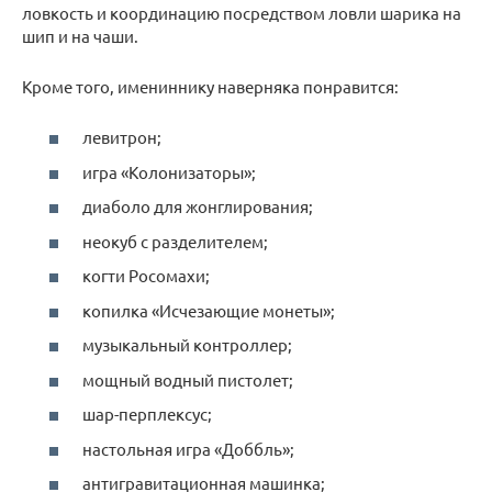
ловкость и координацию посредством ловли шарика на
шип и на чаши.
Кроме того, имениннику наверняка понравится:
левитрон;
игра «Колонизаторы»;
диаболо для жонглирования;
неокуб с разделителем;
когти Росомахи;
копилка «Исчезающие монеты»;
музыкальный контроллер;
мощный водный пистолет;
шар-перплексус;
настольная игра «Доббль»;
антигравитационная машинка;