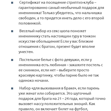
Сертификат на посещение стриптиз-клуба –
гарантированно самый необычный подарок для
именинника! Только убедитесь, что мальчишка
свободен, а то придется иметь дело с его второй
половинкой.
Веселый набор из секс-шопа поможет
имениннику стать настоящим гуру в тонком
искусстве обольщения! Если у вас близкие
отношения с братом, презент будет вполне
уместен.
Постельное белье с фото девушки, если у
именинника есть любимая – закажите постель с
ее снимком, если нет – выберите просто
красивую картинку, чтобы парню было не так
одиноко ночами.
Набор «для выживания в браке», если парень
уже женат или собирается. Это шуточный
подарок для брата на 21 – 24 года, который точно
вызовет массу положительных эмоций. Как
правило, он включает билет на футбол,