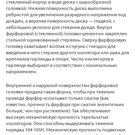
стеклянный корпус в виде диска с шарообразной
головкой. Нижняя поверхность диска выполнена
ребристой для увеличения разрядного напряжения под
дождем, а верхняя поверхность диска — гладкой, с
небольшим уклоном для стекания дождя. Внутри
фарфоровой (стеклянной) головки цементом закреплен
стальной оцинкованный стержень. Сверху фарфоровую
головку охватывает колпак из чугуна с гнездом для
введения в него стержня другого изолятора или ушка для
крепления гирлянды к опоре. Число изоляторов в
гирлянде выбирают в соответствии с номинальным
напряжением.
Внутренней и наружной поверхностям фарфоровой
головки придана такая форма, чтобы при тяжении
провода фарфор испытывал только сжатие (как
известно, прочность фарфора при сжатии значительно
больше, чем при растяжении). Так обеспечивают
высокую механическую прочность тарельчатых
изоляторов. Они способны выдерживать тяжения
порядка 104-105Н. Механическую прочность подвесных