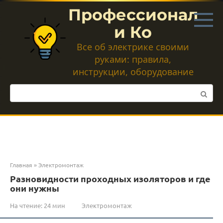
Перейти
Профессионал
к
контенту
и Ко
Все об электрике своими
руками: правила,
инструкции, оборудование
Поиск:
Главная
»
Электромонтаж
Разновидности проходных изоляторов и где
они нужны
На чтение:
24 мин
Электромонтаж