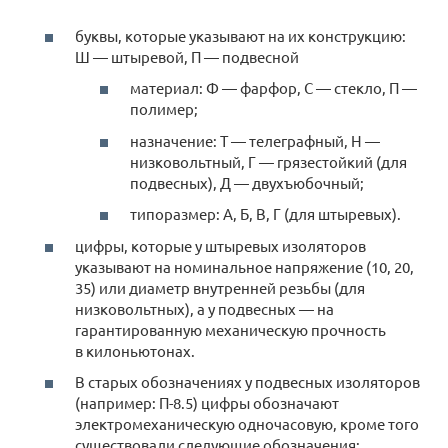
буквы, которые указывают на их конструкцию:
Ш — штыревой, П — подвесной
материал: Ф — фарфор, С — стекло, П —
полимер;
назначение: Т — телеграфный, Н —
низковольтный, Г — грязестойкий (для
подвесных), Д — двухъюбочный;
типоразмер: А, Б, В, Г (для штыревых).
цифры, которые у штыревых изоляторов
указывают на номинальное напряжение (10, 20,
35) или диаметр внутренней резьбы (для
низковольтных), а у подвесных — на
гарантированную механическую прочность
в килоньютонах.
В старых обозначениях у подвесных изоляторов
(например: П-8.5) цифры обозначают
электромеханическую одночасовую, кроме того
существовали следующие обозначения: