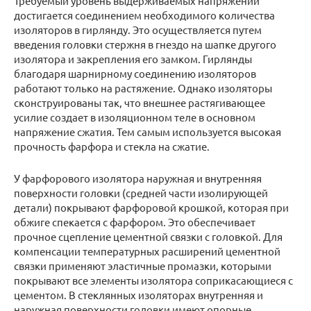
Требуемый уровень выдерживаемых напряжений
достигается соединением необходимого количества
изоляторов в гирлянду. Это осуществляется путем
введения головки стержня в гнездо на шапке другого
изолятора и закрепления его замком. Гирлянды
благодаря шарнирному соединению изоляторов
работают только на растяжение. Однако изоляторы
сконструированы так, что внешнее растягивающее
усилие создает в изоляционном теле в основном
напряжение сжатия. Тем самым используется высокая
прочность фарфора и стекла на сжатие.
У фарфорового изолятора наружная и внутренняя
поверхности головки (средней части изолирующей
детали) покрывают фарфоровой крошкой, которая при
обжиге спекается с фарфором. Это обеспечивает
прочное сцепление цементной связки с головкой. Для
компенсации температурных расширений цементной
связки применяют эластичные промазки, которыми
покрывают все элементы изолятора соприкасающиеся с
цементом. В стеклянных изоляторах внутренняя и
наружная поверхности головки имеют опорные