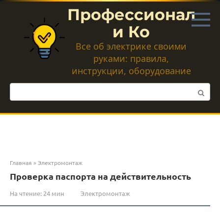
Перейти
Профессионал
к
контенту
и Ко
Все об электрике своими
руками: правила,
инструкции, оборудование
Поиск:
Главная
»
Электромонтаж
Проверка паспорта на действительность
На чтение:
24 мин
Электромонтаж