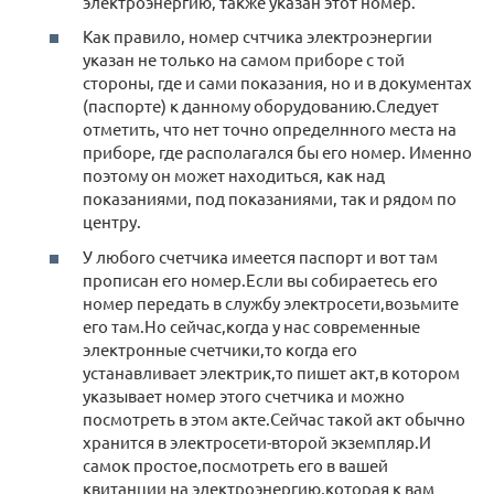
электроэнергию, также указан этот номер.
Как правило, номер счтчика электроэнергии
указан не только на самом приборе с той
стороны, где и сами показания, но и в документах
(паспорте) к данному оборудованию.Следует
отметить, что нет точно определнного места на
приборе, где располагался бы его номер. Именно
поэтому он может находиться, как над
показаниями, под показаниями, так и рядом по
центру.
У любого счетчика имеется паспорт и вот там
прописан его номер.Если вы собираетесь его
номер передать в службу электросети,возьмите
его там.Но сейчас,когда у нас современные
электронные счетчики,то когда его
устанавливает электрик,то пишет акт,в котором
указывает номер этого счетчика и можно
посмотреть в этом акте.Сейчас такой акт обычно
хранится в электросети-второй экземпляр.И
самок простое,посмотреть его в вашей
квитанции на электроэнергию,которая к вам