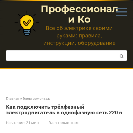
Перейти
Профессионал
к
контенту
и Ко
Все об электрике своими
руками: правила,
инструкции, оборудование
Поиск:
Главная
»
Электромонтаж
Как подключить трёхфазный
электродвигатель в однофазную сеть 220 в
На чтение:
21 мин
Электромонтаж