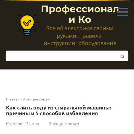
Перейти
Профессионал
к
контенту
и Ко
Все об электрике своими
руками: правила,
инструкции, оборудование
Поиск:
Главная
»
Электромонтаж
Как слить воду из стиральной машины:
причины и 5 способов избавления
На чтение:
24 мин
Электромонтаж