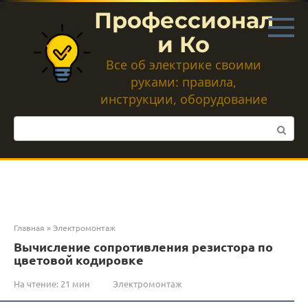
Перейти
Профессионал
к
контенту
и Ко
Все об электрике своими
руками: правила,
инструкции, оборудование
Поиск:
Главная
»
Электромонтаж
Вычисление сопротивления резистора по
цветовой кодировке
На чтение:
21 мин
Электромонтаж