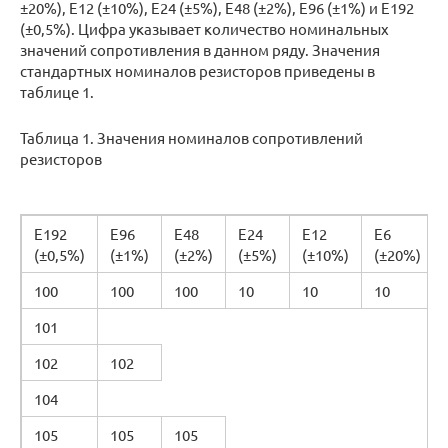
±20%), Е12 (±10%), Е24 (±5%), Е48 (±2%), Е96 (±1%) и Е192
(±0,5%). Цифра указывает количество номинальных
значений сопротивления в данном ряду. Значения
стандартных номиналов резисторов приведены в
таблице 1.
Таблица 1. Значения номиналов сопротивлений
резисторов
Е192
Е96
Е48
Е24
Е12
E6
(±0,5%)
(±1%)
(±2%)
(±5%)
(±10%)
(±20%)
100
100
100
10
10
10
101
102
102
104
105
105
105