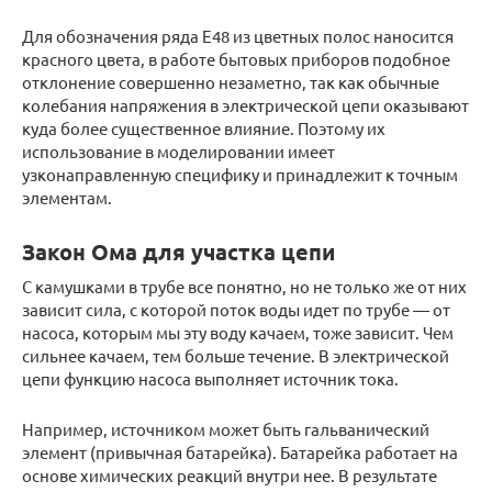
Для обозначения ряда Е48 из цветных полос наносится
красного цвета, в работе бытовых приборов подобное
отклонение совершенно незаметно, так как обычные
колебания напряжения в электрической цепи оказывают
куда более существенное влияние. Поэтому их
использование в моделировании имеет
узконаправленную специфику и принадлежит к точным
элементам.
Закон Ома для участка цепи
С камушками в трубе все понятно, но не только же от них
зависит сила, с которой поток воды идет по трубе — от
насоса, которым мы эту воду качаем, тоже зависит. Чем
сильнее качаем, тем больше течение. В электрической
цепи функцию насоса выполняет источник тока.
Например, источником может быть гальванический
элемент (привычная батарейка). Батарейка работает на
основе химических реакций внутри нее. В результате