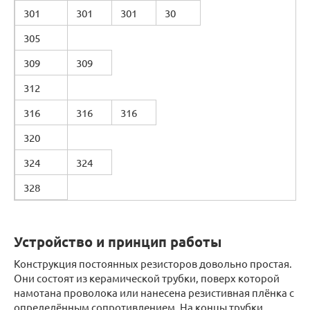
301
301
301
30
305
309
309
312
316
316
316
320
324
324
328
Устройство и принцип работы
Конструкция постоянных резисторов довольно простая.
Они состоят из керамической трубки, поверх которой
намотана проволока или нанесена резистивная плёнка с
определённым сопротивлением. На концы трубки