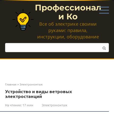
Перейти
Профессионал
к
контенту
и Ко
Все об электрике своими
руками: правила,
инструкции, оборудование
Поиск:
Главная
»
Электромонтаж
Устройство и виды ветровых
электростанций
На чтение:
17 мин
Электромонтаж