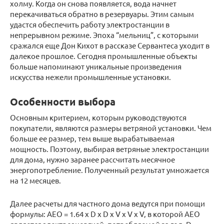
холму. Когда он снова появляется, вода начнет
перекачиваться обратно в резервуары. Этим самым
удастся обеспечить работу электростанции в
непрерывном режиме. Эпоха “мельниц”, с которыми
сражался еще Дон Кихот в рассказе Сервантеса уходит в
далекое прошлое. Сегодня промышленные объекты
больше напоминают уникальные произведения
искусства нежели промышленные установки.
Особенности выбора
Основным критерием, которым руководствуются
покупатели, являются размеры ветряной установки. Чем
больше ее размер, тем выше вырабатываемая
мощность. Поэтому, выбирая ветряные электростанции
для дома, нужно заранее рассчитать месячное
энергопотребление. Полученный результат умножается
на 12 месяцев.
Далее расчеты для частного дома ведутся при помощи
формулы: AEO = 1.64 х D х D х V х V х V, в которой АЕО