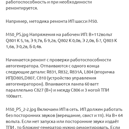
работоспособность и при необходимости
ремонтируется.
Например, методика ремонта ИП шасси M50.
M50_PS.jpg Напряжения на рабочем ИП: B+112вольт
Q801 К 5,1в, Э 9,7в, Б 9,2в, Q802 К 0,0в, Э 2,0в, Б ?, Q803 К
1,6в, Э 0,2в, Б 0,4в.
Начинается ремонт с проверки работоспособности
автогенератора. Отпаиваются с одного конца
следующие детали: R831, R832, R831A, L804 (вторичка
ИП)D805,D807, C810 (устройство управления
автогенератором). Впаиваются лампа 60 ватт
параллельно С827 (В+) и между С806 и 3 ногой ТПИ
100ватт.
M50_PS_2-2.jpg Включаем ИП в сеть. ИП должен работать
без посторонних звуков (верещание, свист и тп). На В+ 64
вольта. Если нет запуска или посторонние звуки издаёт
ТПИ , то блокинг-генератор нужно ремонтировать. Если