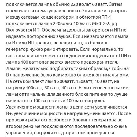
подключается лампа обычно 220 вольт 60 ватт. Затем
отключается схема управления и её питание и в разрыв
между сетевым конденсатором и обмоткой ТПИ
подключается лампа 220вольт 100ватт. M50_2-2.jpg
Включается ИП. Обе лампы должны загореться и ИП не
издавать посторонних звуков. Если не загорается лампа
на B+ или ИП трещит, верещит и тп, то блокинг-
генератор нужно ремонтировать. Если нормально, то
восстанавливается место соединения конденсатор-ТПИ и
лампа 100 ватт впаивается вместо предохранителя.
Лампы желательно подбирать таким образом, чтобы на
В+ напряжение было как можно ближе к оптимальному.
На сеть комплект ламп 200ватт, 150ватт, 100 ватт, на
нагрузку 100ватт, 60 ватт, 40 ватт. Если неизвестно какие
ламы оптимальны для данного блока питания то лучше
начинать со 100 ватт -сеть и 100 ватт-нагрузка.
Увеличение мощности ламы в цепи сети-увеличивается
В+, увеличение мощности в нагрузке-уменьшается. После
проверки работоспособности блокинг-генератора во
втором режиме подключаются последовательно схема
управления, нагрузки и т.д. при этом проверяется