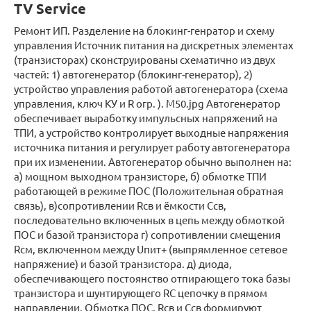
TV Service
Ремонт ИП. Разделение на блокинг-генратор и схему
управления Источник питания на дискретных элементах
(транзисторах) сконструированы схематично из двух
частей: 1) автогенератор (блокинг-генератор), 2)
устройство управления работой автогенератора (схема
управления, ключ КУ и R огр. ). M50.jpg Автогенератор
обеспечивает выработку импульсных напряжений на
ТПИ, а устройство контролирует выходные напряжения
источника питания и регулирует работу автогенератора
при их изменении. Автогенератор обычно выполнен на:
а) мощном выходном транзисторе, б) обмотке ТПИ
работающей в режиме ПОС (Положительная обратная
связь), в)сопротивлении Rсв и ёмкости Cсв,
последовательно включенных в цепь между обмоткой
ПОС и базой транзистора г) сопротивлении смещения
Rсм, включенном между Uпит+ (выпрямленное сетевое
напряжение) и базой транзистора. д) диода,
обеспечивающего постоянство отпирающего тока базы
транзистора и шунтирующего RC цепочку в прямом
направлении. Обмотка ПОС, Rсв и Cсв формируют