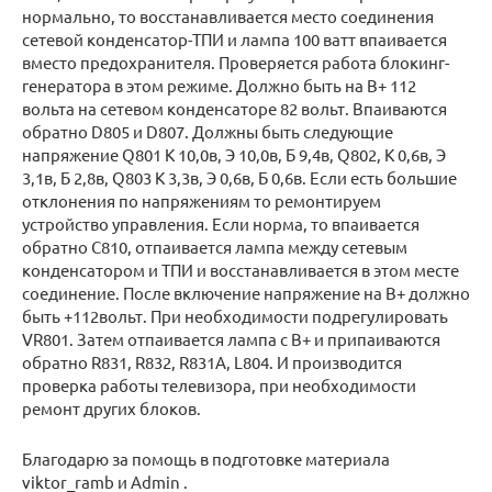
нормально, то восстанавливается место соединения
сетевой конденсатор-ТПИ и лампа 100 ватт впаивается
вместо предохранителя. Проверяется работа блокинг-
генератора в этом режиме. Должно быть на В+ 112
вольта на сетевом конденсаторе 82 вольт. Впаиваются
обратно D805 и D807. Должны быть следующие
напряжение Q801 К 10,0в, Э 10,0в, Б 9,4в, Q802, К 0,6в, Э
3,1в, Б 2,8в, Q803 К 3,3в, Э 0,6в, Б 0,6в. Если есть большие
отклонения по напряжениям то ремонтируем
устройство управления. Если норма, то впаивается
обратно С810, отпаивается лампа между сетевым
конденсатором и ТПИ и восстанавливается в этом месте
соединение. После включение напряжение на B+ должно
быть +112вольт. При необходимости подрегулировать
VR801. Затем отпаивается лампа с В+ и припаиваются
обратно R831, R832, R831A, L804. И производится
проверка работы телевизора, при необходимости
ремонт других блоков.
Благодарю за помощь в подготовке материала
viktor_ramb и Admin .