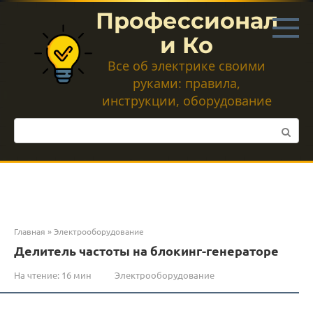
Перейти
Профессионал
к
контенту
и Ко
Все об электрике своими
руками: правила,
инструкции, оборудование
Поиск:
Главная
»
Электрооборудование
Делитель частоты на блокинг-генераторе
На чтение:
16 мин
Электрооборудование