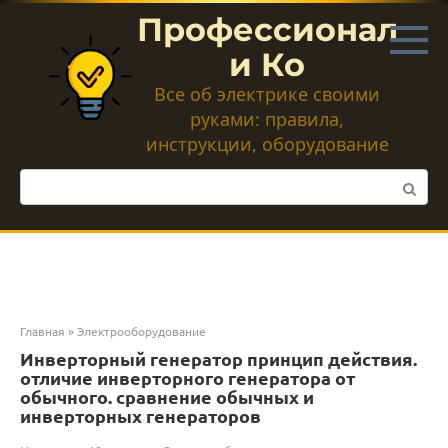
Перейти
Профессионал
к
контенту
и Ко
Все об электрике своими
руками: правила,
инструкции, оборудование
Поиск:
Главная
»
Электрооборудование
Инверторный генератор принцип действия.
отличие инверторного генератора от
обычного. сравнение обычных и
инверторных генераторов