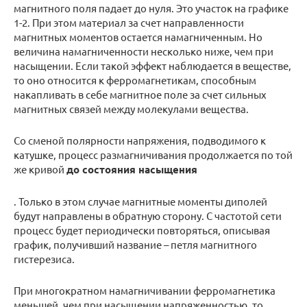
магнитного поля падает до нуля. Это участок на графике
1-2. При этом материал за счет направленности
магнитных моментов остается намагниченным. Но
величина намагниченности несколько ниже, чем при
насыщении. Если такой эффект наблюдается в веществе,
то оно относится к ферромагнетикам, способным
накапливать в себе магнитное поле за счет сильных
магнитных связей между молекулами вещества.
Со сменой полярности напряжения, подводимого к
катушке, процесс размагничивания продолжается по той
же кривой
до состояния насыщения
. Только в этом случае магнитные моменты диполей
будут направлены в обратную сторону. С частотой сети
процесс будет периодически повторяться, описывая
график, получивший название – петля магнитного
гистерезиса.
При многократном намагничивании ферромагнетика
меньшей, чем при насыщении напряженностью, то