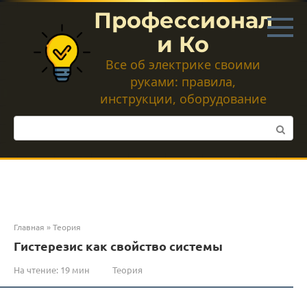
Перейти
Профессионал
к
контенту
и Ко
Все об электрике своими
руками: правила,
инструкции, оборудование
Поиск:
Главная
»
Теория
Гистерезис как свойство системы
На чтение:
19 мин
Теория