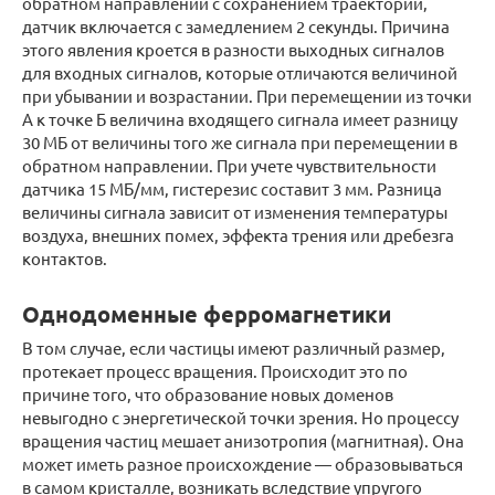
обратном направлении с сохранением траектории,
датчик включается с замедлением 2 секунды. Причина
этого явления кроется в разности выходных сигналов
для входных сигналов, которые отличаются величиной
при убывании и возрастании. При перемещении из точки
А к точке Б величина входящего сигнала имеет разницу
30 МБ от величины того же сигнала при перемещении в
обратном направлении. При учете чувствительности
датчика 15 МБ/мм, гистерезис составит 3 мм. Разница
величины сигнала зависит от изменения температуры
воздуха, внешних помех, эффекта трения или дребезга
контактов.
Однодоменные ферромагнетики
В том случае, если частицы имеют различный размер,
протекает процесс вращения. Происходит это по
причине того, что образование новых доменов
невыгодно с энергетической точки зрения. Но процессу
вращения частиц мешает анизотропия (магнитная). Она
может иметь разное происхождение — образовываться
в самом кристалле, возникать вследствие упругого