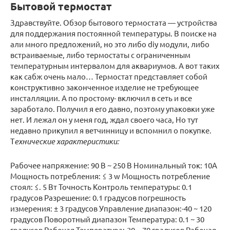
Бытовой термостат
Здравствуйте. Обзор бытового термостата — устройства
для поддержания постоянной температуры. В поиске на
али много предложений, но это либо diy модули, либо
встраиваемые, либо термостаты с ограниченным
температурным интервалом для аквариумов. А вот таких
как сабж очень мало… Термостат представляет собой
конструктивно законченное изделие не требующее
инсталляции. А по простому- включил в сеть и все
заработало. Получил я его давно, поэтому упаковки уже
нет. И лежал он у меня год, ждал своего часа, Но тут
недавно прикупил я ветчинницу и вспомнил о покупке.
Т
ехнические характеристики:
Рабочее напряжение: 90 В ~ 250 В Номинальный ток: 10A
Мощность потребления: ≤ 3 w Мощность потребление
стоял: ≤. 5 Вт Точность Контроль температуры: 0.1
градусов Разрешение: 0.1 градусов погрешность
измерения: ± 3 градусов Управление диапазон:-40 ~ 120
градусов Поворотный диапазон Температура: 0.1 ~ 30
градусов Рабочая Температура:-20 ~ 70 градусов Рабочая