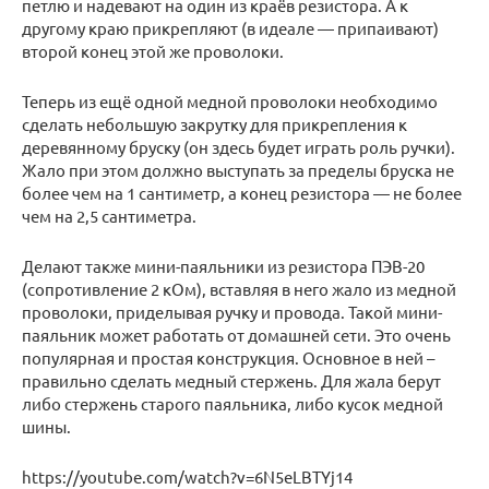
петлю и надевают на один из краёв резистора. А к
другому краю прикрепляют (в идеале — припаивают)
второй конец этой же проволоки.
Теперь из ещё одной медной проволоки необходимо
сделать небольшую закрутку для прикрепления к
деревянному бруску (он здесь будет играть роль ручки).
Жало при этом должно выступать за пределы бруска не
более чем на 1 сантиметр, а конец резистора — не более
чем на 2,5 сантиметра.
Делают также мини-паяльники из резистора ПЭВ-20
(сопротивление 2 кОм), вставляя в него жало из медной
проволоки, приделывая ручку и провода. Такой мини-
паяльник может работать от домашней сети. Это очень
популярная и простая конструкция. Основное в ней –
правильно сделать медный стержень. Для жала берут
либо стержень старого паяльника, либо кусок медной
шины.
https://youtube.com/watch?v=6N5eLBTYj14