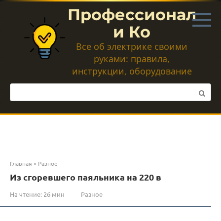
Перейти
Профессионал
к
контенту
и Ко
Все об электрике своими
руками: правила,
инструкции, оборудование
Поиск:
Главная
»
Разное
Из сгоревшего паяльника на 220 в
На чтение:
26 мин
Разное