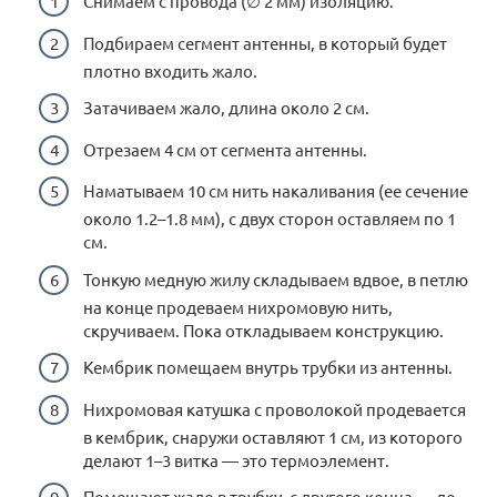
Снимаем с провода (∅ 2 мм) изоляцию.
Подбираем сегмент антенны, в который будет
плотно входить жало.
Затачиваем жало, длина около 2 см.
Отрезаем 4 см от сегмента антенны.
Наматываем 10 см нить накаливания (ее сечение
около 1.2–1.8 мм), с двух сторон оставляем по 1
см.
Тонкую медную жилу складываем вдвое, в петлю
на конце продеваем нихромовую нить,
скручиваем. Пока откладываем конструкцию.
Кембрик помещаем внутрь трубки из антенны.
Нихромовая катушка с проволокой продевается
в кембрик, снаружи оставляют 1 см, из которого
делают 1–3 витка — это термоэлемент.
Помещают жало в трубку, с другого конца — до