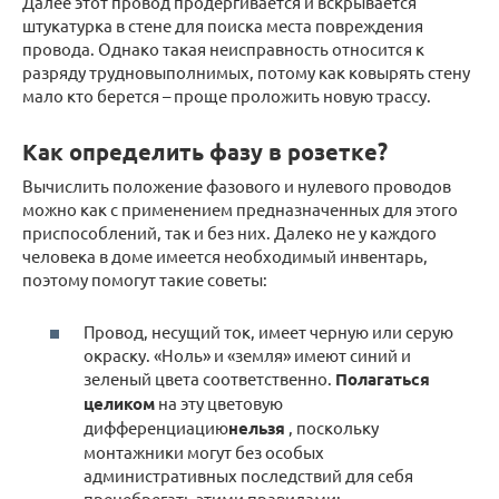
Далее этот провод продергивается и вскрывается
штукатурка в стене для поиска места повреждения
провода. Однако такая неисправность относится к
разряду трудновыполнимых, потому как ковырять стену
мало кто берется – проще проложить новую трассу.
Как определить фазу в розетке?
Вычислить положение фазового и нулевого проводов
можно как с применением предназначенных для этого
приспособлений, так и без них. Далеко не у каждого
человека в доме имеется необходимый инвентарь,
поэтому помогут такие советы:
Провод, несущий ток, имеет черную или серую
окраску. «Ноль» и «земля» имеют синий и
зеленый цвета соответственно.
Полагаться
целиком
на эту цветовую
дифференциацию
нельзя
, поскольку
монтажники могут без особых
административных последствий для себя
пренебрегать этими правилами;