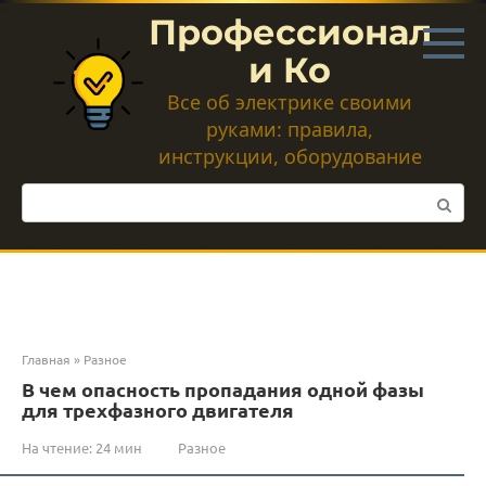
Перейти
Профессионал
к
контенту
и Ко
Все об электрике своими
руками: правила,
инструкции, оборудование
Поиск:
Главная
»
Разное
В чем опасность пропадания одной фазы
для трехфазного двигателя
На чтение:
24 мин
Разное