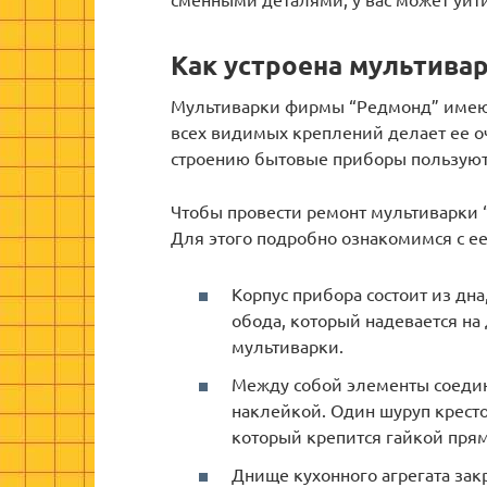
Как устроена мультива
Мультиварки фирмы “Редмонд” имеют
всех видимых креплений делает ее оч
строению бытовые приборы пользуют
Чтобы провести ремонт мультиварки “
Для этого подробно ознакомимся с ее
Корпус прибора состоит из дна
обода, который надевается на 
мультиварки.
Между собой элементы соедин
наклейкой. Один шуруп кресто
который крепится гайкой прям
Днище кухонного агрегата за