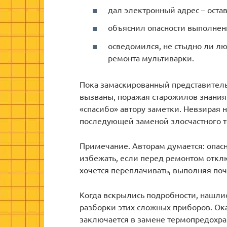
дал электронный адрес – оста
объяснил опасности выполнен
осведомился, не стыдно ли л
ремонта мультиварки.
Пока замаскированный представитель
вызваны, поражая старожилов знания
«спасибо» автору заметки. Невзирая 
последующей заменой злосчастного 
Примечание. Авторам думается: опас
избежать, если перед ремонтом отклю
хочется переплачивать, выполняя по
Когда вскрылись подробности, нашли
разборки этих сложных приборов. Ок
заключается в замене термопредохра