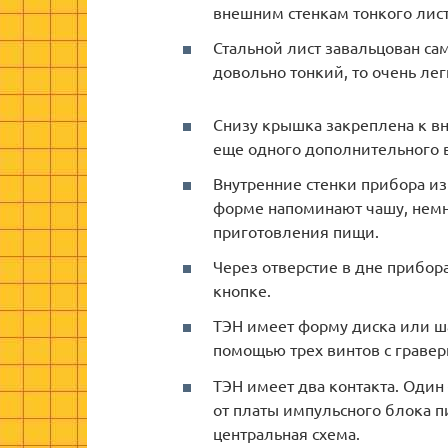
внешним стенкам тонкого лист
Стальной лист завальцован сам
довольно тонкий, то очень лег
Снизу крышка закреплена к вн
еще одного дополнительного 
Внутренние стенки прибора изг
форме напоминают чашу, немн
приготовления пищи.
Через отверстие в дне прибор
кнопке.
ТЭН имеет форму диска или ша
помощью трех винтов с граве
ТЭН имеет два контакта. Оди
от платы импульсного блока п
центральная схема.