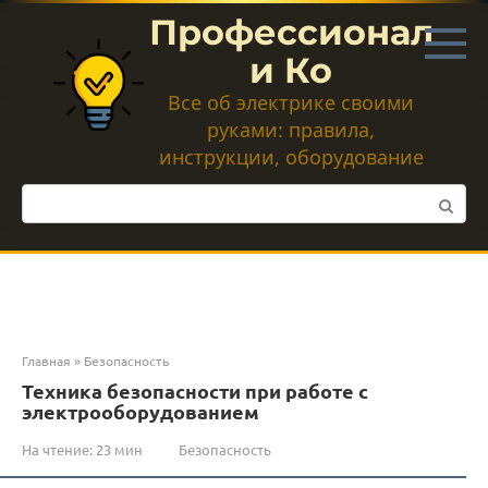
Перейти
Профессионал
к
контенту
и Ко
Все об электрике своими
руками: правила,
инструкции, оборудование
Поиск:
Главная
»
Безопасность
Техника безопасности при работе с
электрооборудованием
На чтение:
23 мин
Безопасность