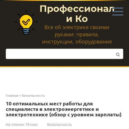
Перейти
Профессионал
к
контенту
и Ко
Все об электрике своими
руками: правила,
инструкции, оборудование
Поиск:
Главная
»
Безопасность
10 оптимальных мест работы для
специалиста в электроэнергетике и
электротехнике (обзор с уровнем зарплаты)
На чтение:
19 мин
Безопасность