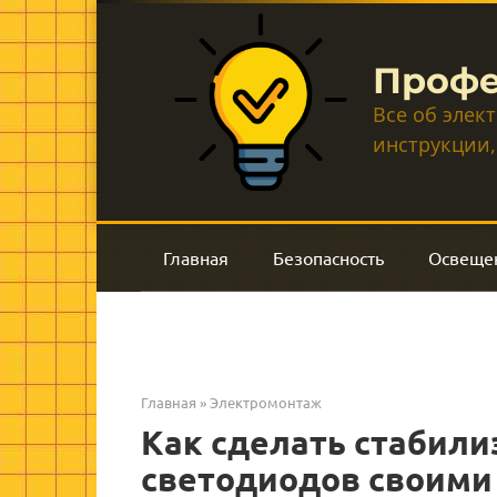
Перейти
к
контенту
Профе
Все об элек
инструкции,
Главная
Безопасность
Освеще
Главная
»
Электромонтаж
Как сделать стабили
светодиодов своими