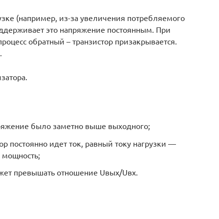
зке (например, из-за увеличения потребляемого
оддерживает это напряжение постоянным. При
роцесс обратный – транзистор призакрывается.
.
затора.
пряжение было заметно выше выходного;
р постоянно идет ток, равный току нагрузки —
 мощность;
жет превышать отношение Uвых/Uвх.