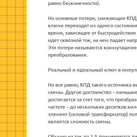
равно бесконечности).
Но основные потери, снижающие КПД,
ключи переходят из одного состояния
время, зависящее от быстродействия 
идет сквозной ток, на нем падает на
Эти потери называются коммутационн
преобразования.
Реальный и идеальный ключ в импул
Но все равно, КПД такого источника 
схемы. Другое достоинство – меньшие
достигается за счет того, что преобр
частоте – до нескольких десятков к
элемент (силовой трансформатор) по
является сложность схемы.
Обычно на ток до 2 А применяются л