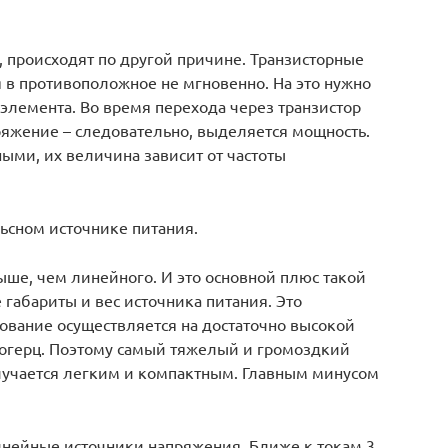
 происходят по другой причине. Транзисторные
 в противоположное не мгновенно. На это нужно
элемента. Во время перехода через транзистор
пряжение – следовательно, выделяется мощность.
ыми, их величина зависит от частоты
ьсном источнике питания.
выше, чем линейного. И это основной плюс такой
 габариты и вес источника питания. Это
азование осуществляется на достаточно высокой
илогерц. Поэтому самый тяжелый и громоздкий
лучается легким и компактным. Главным минусом
инейные источники напряжения. Ближе к токам 3