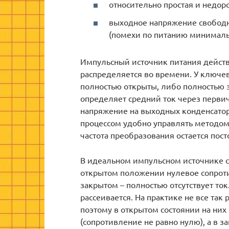
относительно простая и недоро
выходное напряжение свободн
(помехи по питанию минималь
Импульсный источник питания действ
распределяется во времени. У ключев
полностью открыты, либо полностью 
определяет средний ток через перви
напряжение на выходных конденсатора
процессом удобно управлять методо
частота преобразования остается пос
В идеальном импульсном источнике 
открытом положении нулевое сопротив
закрытом – полностью отсутствует ток
рассеивается. На практике не все так
поэтому в открытом состоянии на ни
(сопротивление не равно нулю), а в з