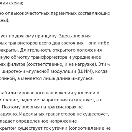
гая схема;
о от высокочастотных паразитных составляющих
ны).
ует по другому принципу. Здесь энергия
ых транзисторов всего два состояния – они либо
закрыты. Длительность открытого положения
чную обмотку трансформатора и усредненное
х фильтра (соответственно, и на нагрузке). Этим
м широтно-импульсной модуляции (ШИМ), когда
тоянной, а меняется лишь длина импульса.
стабилизированного напряжения у ключей в
ление, падение напряжения отсутствует, а в
. Поэтому энергия на транзисторах не
 радужно. Идеальных транзисторов не существует,
х падает определенное напряжение
акрытом существует ток утечки (сопротивление не