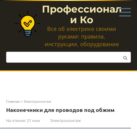
Перейти
Профессионал
к
контенту
и Ко
Все об электрике своими
руками: правила,
инструкции, оборудование
Поиск:
Главная
»
Электромонтаж
Наконечники для проводов под обжим
На чтение:
21 мин
Электромонтаж