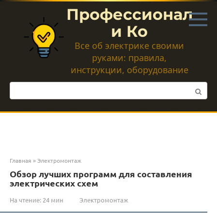
Перейти
Профессионал
к
контенту
и Ко
Все об электрике своими
руками: правила,
инструкции, оборудование
Поиск:
Главная
»
Электромонтаж
Обзор лучших программ для составления
электрических схем
На чтение:
24 мин
Электромонтаж