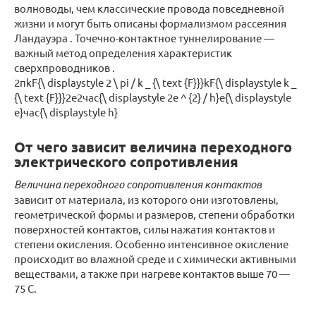
волноводы,
чем классические провода повседневной
жизни и могут быть описаны формализмом рассеяния
Ландауэра
. Точечно-контактное
туннелирование
—
важный метод определения характеристик
сверхпроводников
.
2πkF{\ displaystyle 2 \ pi / k _ {\ text {F}}}kF{\ displaystyle k _
{\ text {F}}}2е2час{\ displaystyle 2e ^ {2} / h}е{\ displaystyle
e}час{\ displaystyle h}
От чего зависит величина переходного
электрического сопротивления
Величина переходного сопротивления контактов
зависит от материала, из которого они изготовлены,
геометрической формы и размеров, степени обработки
поверхностей контактов, силы нажатия контактов и
степени окисления. Особенно интенсивное окисление
происходит во влажной среде и с химически активными
веществами, а также при нагреве контактов выше 70 —
75 С.