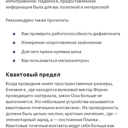
непоправимое. Надеемся, предоставленная
информация была для вас полезной и интересной!
Рекомендуем также прочитать:
Как проверить работоспособность дифавтомата
Измерение сопротивления заземления
Для чего нужна нулевая шина
Как пользоваться мегаомметром
Квантовый предел
Когда проводник имеет пространственные размеры,
близкие к , где находится
волновой вектор Ферми
проводящего материала,
закон Ома
больше не
выполняется. Эти небольшие устройства называются
квантовыми точечными контактами
. Их проводимость
должна быть целым числом, кратным значению , где —
элементарный заряд,
а —
постоянная Планка
.
Квантовые точечные контакты ведут себя больше как