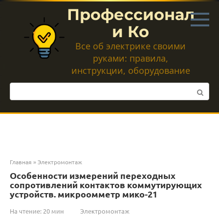
Перейти
Профессионал
к
контенту
и Ко
Все об электрике своими
руками: правила,
инструкции, оборудование
Поиск:
Главная
»
Электромонтаж
Особенности измерений переходных
сопротивлений контактов коммутирующих
устройств. микроомметр мико-21
На чтение:
20 мин
Электромонтаж