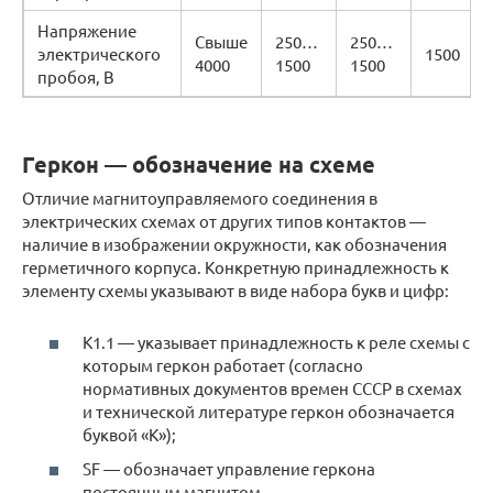
Напряжение
Свыше
250…
250…
электрического
1500
4000
1500
1500
пробоя, В
Геркон — обозначение на схеме
Отличие магнитоуправляемого соединения в
электрических схемах от других типов контактов —
наличие в изображении окружности, как обозначения
герметичного корпуса. Конкретную принадлежность к
элементу схемы указывают в виде набора букв и цифр:
К1.1 — указывает принадлежность к реле схемы с
которым геркон работает (согласно
нормативных документов времен СССР в схемах
и технической литературе геркон обозначается
буквой «К»);
SF — обозначает управление геркона
постоянным магнитом.