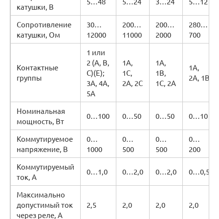
5…48
5…24
3…24
5…12
катушки, В
Сопротивление
30…
200…
200…
280…
катушки, Ом
12000
11000
2000
700
1 или
2 (A, B,
1A,
1A,
Контактные
1A,
C)(E);
1C,
1B,
группы
2A, 1B
3A, 4A,
2A, 2C
1C, 2A
5A
Номинальная
0…100
0…50
0…50
0…10
мощность, Вт
Коммутируемое
0…
0…
0…
0…
напряжение, В
1000
500
500
200
Коммутируемый
0…1,0
0…2,0
0…2,0
0…0,5
ток, А
Максимально
допустимый ток
2,5
2,0
2,0
2,0
через реле, А