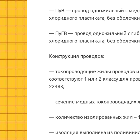
— ПуВ — провод одножильный c медн
хлоридного пластиката, без оболочки
— ПуГВ — провод одножильный c гиб
хлоридного пластиката, без оболочки
Конструкция проводов:
— токопроводящие жилы проводов из
соответствуют 1 или 2 классу для про
22483;
— сечение медных токопроводящих жил
— количество изолированных жил – 1
— изоляция выполнена из поливинил