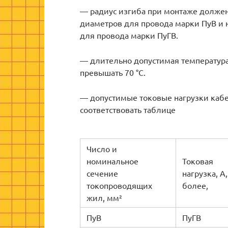
— радиус изгиба при монтаже долже
диаметров для провода марки ПуВ и
для провода марки ПуГВ.
— длительно допустимая температура
превышать 70 °С.
— допустимые токовые нагрузки каб
соответствовать таблице
Число и
номинальное
Токовая
сечение
нагрузка, А,
токопроводящих
более,
жил, мм²
ПуВ
ПуГВ