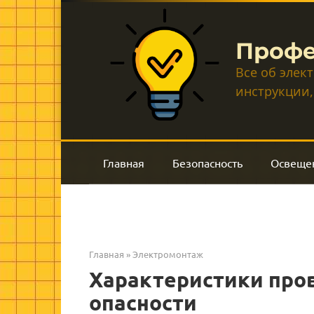
Перейти
к
контенту
Профе
Все об элек
инструкции,
Главная
Безопасность
Освеще
Главная
»
Электромонтаж
Характеристики пров
опасности