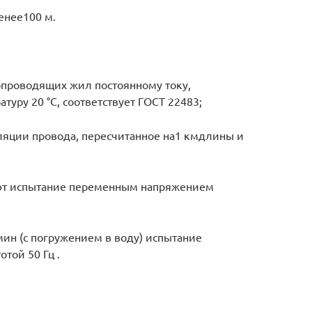
енее100 м.
опроводящих жил постоянному току,
уру 20 °С, соответствует ГОСТ 22483;
яции провода, пересчитанное на1 кмдлины и
т испытание переменным напряжением
ин (с погружением в воду) испытание
той 50 Гц .