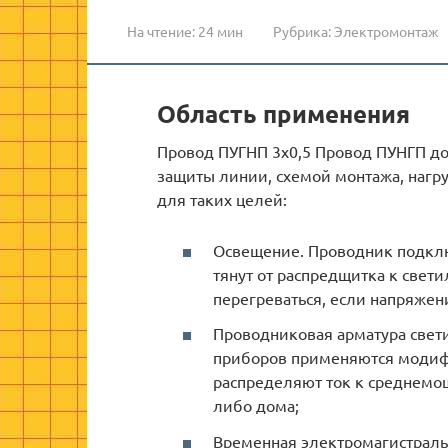
На чтение:
24 мин
Рубрика:
Электромонтаж
Область применения
Провод ПУГНП 3х0,5 Провод ПУНГП до
защиты линии, схемой монтажа, нагру
для таких целей:
Освещение. Проводник подклю
тянут от распредщитка к свет
перегреваться, если напряжен
Проводниковая арматура свет
приборов применяются модифи
распределяют ток к среднем
либо дома;
Временная электромагистраль