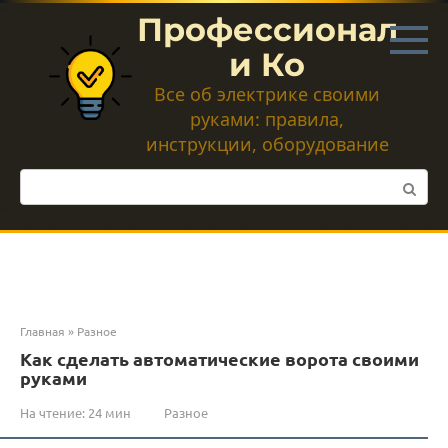
Перейти
Профессионал
к
контенту
и Ко
Все об электрике своими
руками: правила,
инструкции, оборудование
Поиск:
Главная
»
Разное
Как сделать автоматические ворота своими
руками
На чтение:
24 мин
Разное