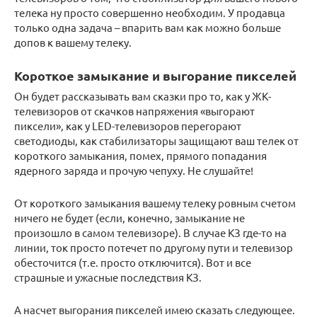
телека ну просто совершенно необходим. У продавца
только одна задача – впарить вам как можно больше
допов к вашему телеку.
Короткое замыкание и выгорание пикселей
Он будет рассказывать вам сказки про то, как у ЖК-
телевизоров от скачков напряжения «выгорают
пиксели», как у LED-телевизоров перегорают
светодиоды, как стабилизаторы защищают ваш телек от
короткого замыкания, помех, прямого попадания
ядерного заряда и прочую чепуху. Не слушайте!
От короткого замыкания вашему телеку ровным счетом
ничего не будет (если, конечно, замыкание не
произошло в самом телевизоре). В случае КЗ где-то на
линии, ток просто потечет по другому пути и телевизор
обесточится (т.е. просто отключится). Вот и все
страшные и ужасные последствия КЗ.
А насчет выгорания пикселей имею сказать следующее.