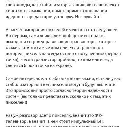
светодиоды, как стабилизаторы защищают ваш телек от
короткого замыкания, помех, прямого попадания
ядерного заряда и прочую чепуху. Не слушайте!
А насчет выгорания пикселей имею сказать следующее.
Во-первых, сами «пиксели» вообще не выгорают,
выходят из строя управляющие транзисторы, которые
«зажигают» эти самые пиксели. Если транзистор
погорел, пиксель навсегда остается потушенным (черная
точка), а если транзистор пробило, то пиксель всегда
светится (яркая точка на экране).
Самое интересное, что абсолютно не важно, есть ли у вас
стабилизатор или нет, пиксели могут и будут вылетать.
Это происходит просто согласно теории надежности
систем (вы только представьте, сколько их там, этих
пикселей!)
Раз уж разговор идет о пикселях, значит это ЖК-
телевизор, а значит, в нем стоит импульсный БП,
следовательно, скачки напряжения в сети не оказывают