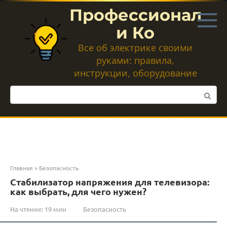
Перейти
Профессионал
к
контенту
и Ко
Все об электрике своими
руками: правила,
инструкции, оборудование
Поиск:
Главная
»
Безопасность
Стабилизатор напряжения для телевизора:
как выбрать, для чего нужен?
На чтение:
19 мин
Безопасность