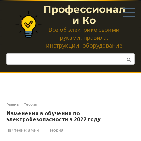
Перейти
Профессионал
к
контенту
и Ко
Все об электрике своими
руками: правила,
инструкции, оборудование
Поиск:
Главная
»
Теория
Изменения в обучении по
электробезопасности в 2022 году
На чтение:
8 мин
Теория