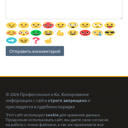
© 2026 Профессионал и Ко. Копирование
информации с сайта
строго запрещено
и
преследуется в судебном порядке
Этот сайт использует
cookie
для хранения данных.
Продолжая использовать сайт, вы даете свое согласие
на работу с этими файлами, а так же принимаете все