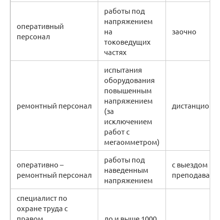
работы под
напряжением
оперативный
на
заочно
персонал
токоведущих
частях
испытания
оборудования
повышенным
напряжением
ремонтный персонал
дистанционн
(за
исключением
работ с
мегаомметром)
работы под
оперативно –
с выездом
наведенным
ремонтный персонал
преподавате
напряжением
специалист по
охране труда с
правом
до и выше 1000