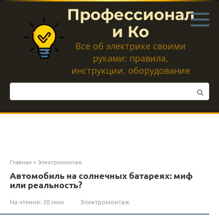
Перейти
Профессионал
к
контенту
и Ко
Все об электрике своими
руками: правила,
инструкции, оборудование
Поиск:
Главная
»
Электромонтаж
Автомобиль на солнечных батареях: миф
или реальность?
На чтение:
20 мин
Электромонтаж