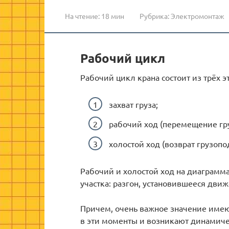
На чтение:
18 мин
Рубрика:
Электромонтаж
Рабочий цикл
Рабочий цикл крана состоит из трёх э
захват груза;
рабочий ход (перемещение груз
холостой ход (возврат грузоп
Рабочий и холостой ход на диаграмм
участка: разгон, установившееся дви
Причем, очень важное значение имеют
в эти моменты и возникают динамичес