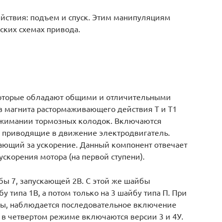
йствия: подъем и спуск. Этим манипуляциям
ских схемах привода.
м
которые обладают общими и отличительными
в магнита растормаживающего действия Т и Т1
тжимании тормозных колодок. Включаются
В, приводящие в движение электродвигатель.
чающий за ускорение. Данный компонент отвечает
скорения мотора (на первой ступени).
ы 7, запускающей 2В. С этой же шайбы
у типа 1В, а потом только на 3 шайбу типа П. При
мы, наблюдается последовательное включение
ко в четвертом режиме включаются версии 3 и 4У.