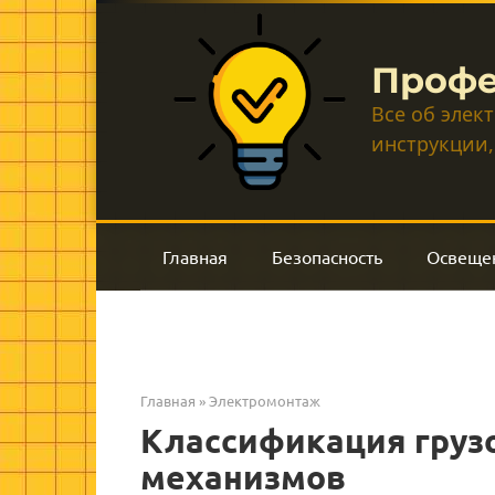
Перейти
к
контенту
Профе
Все об элек
инструкции,
Главная
Безопасность
Освеще
Главная
»
Электромонтаж
Классификация груз
механизмов