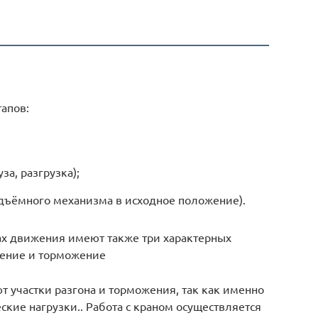
тапов:
а, разгрузка);
одъёмного механизма в исходное положение).
ах движения имеют также три характерных
жение и торможение
 участки разгона и торможения, так как именно
кие нагрузки.. Работа с краном осуществляется