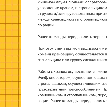
минимум двумя людьми: оператором
управление краном, и стропальщиком
с грузом и/или грузозахватным прис
между крановщиком и стропальщиком
по рации
Ранее команды передавались через с
При отсутствии прямой видимости м
команд крановщику осуществляется п
сигнальщика или группу сигнальщико
Работа с краном осуществляется ми
дней
]: оператором, осуществляющим 
стропальщиком, осуществляющим сцеп
грузозахватным приспособлением. П
крановщиком и стропальщиком, пере
рации. Ранее команды передавались 