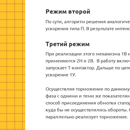
Режим второй
По сути, алгоритм решения аналогич
ускорения типа П. В результате интен
Третий режим
При реализации этого механизма 1В и
применяются 2Н и 2В. В работу включа
запускает Т-контактор. Дальше по це
ускорение 1У.
Осуществляя торможение по данному 
фаза с одними и теми же показателям
способ присоединения обмотки статор
куда бы не осуществлялись обороты. О
параллельно реализует торможение.