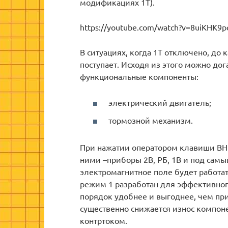
модификациях 1Т).
https://youtube.com/watch?v=8uiKHK9p
В ситуациях, когда 1Т отключено, до
поступает. Исходя из этого можно дог
функциональные компоненты:
электрический двигатель;
тормозной механизм.
При нажатии оператором клавиши ВН2 
ними –приборы 2В, РБ, 1В и под самый
электромагнитное поле будет работат
режим 1 разработан для эффективног
порядок удобнее и выгоднее, чем пр
существенно снижается износ компоне
контртоком.