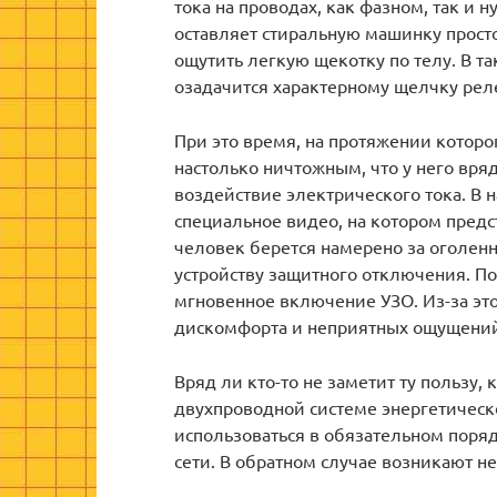
тока на проводах, как фазном, так и н
оставляет стиральную машинку просто
ощутить легкую щекотку по телу. В т
озадачится характерному щелчку рел
При это время, на протяжении которо
настолько ничтожным, что у него вря
воздействие электрического тока. В 
специальное видео, на котором пред
человек берется намерено за оголен
устройству защитного отключения. По
мгновенное включение УЗО. Из-за эт
дискомфорта и неприятных ощущени
Вряд ли кто-то не заметит ту пользу,
двухпроводной системе энергетическ
использоваться в обязательном поряд
сети. В обратном случае возникают н