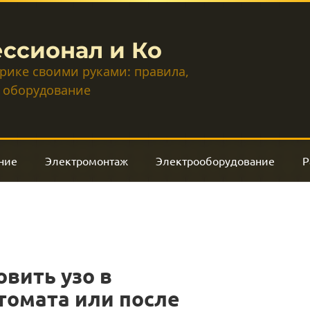
ссионал и Ко
трике своими руками: правила,
 оборудование
ние
Электромонтаж
Электрооборудование
Р
овить узо в
томата или после