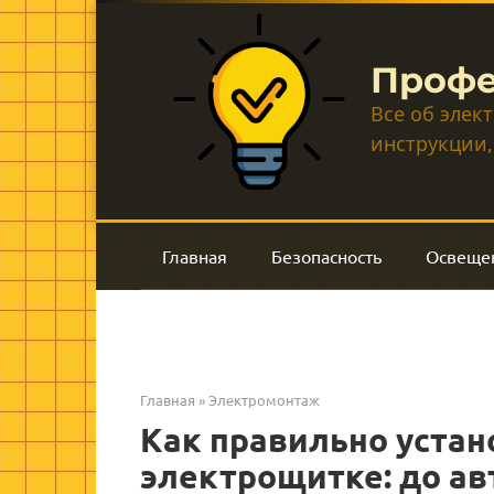
Перейти
к
контенту
Профе
Все об элек
инструкции,
Главная
Безопасность
Освеще
Главная
»
Электромонтаж
Как правильно устан
электрощитке: до ав