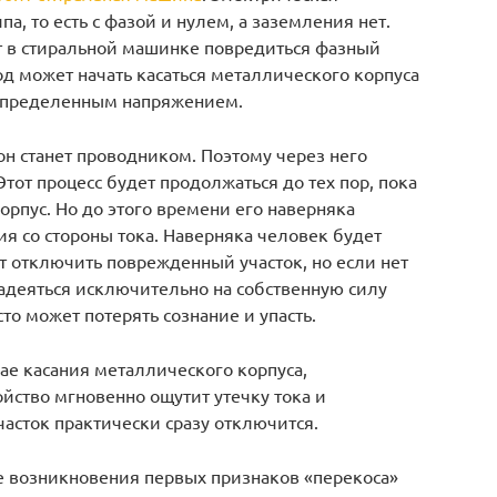
а, то есть с фазой и нулем, а заземления нет.
ет в стиральной машинке повредиться фазный
од может начать касаться металлического корпуса
д определенным напряжением.
он станет проводником. Поэтому через него
Этот процесс будет продолжаться до тех пор, пока
орпус. Но до этого времени его наверняка
ия со стороны тока. Наверняка человек будет
ет отключить поврежденный участок, но если нет
 надеяться исключительно на собственную силу
то может потерять сознание и упасть.
чае касания металлического корпуса,
йство мгновенно ощутит утечку тока и
асток практически сразу отключится.
чае возникновения первых признаков «перекоса»