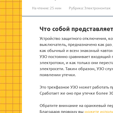
На чтение:
25 мин
Рубрика:
Электромонтаж
Что собой представляе
Устройство защитного отключения, 
выключатель, предназначено как раз 
как обычный и всем знакомый «автом
УЗО постоянно сравнивает входящий 
электротоки, и как только они перес
электросети. Таким образом, УЗО сл
появлении утечки.
Это трехфазное УЗО может работать пр
Сработает же оно при утечке более 3
Обратите внимание на оранжевый пе
Благодаря первому вы
можете исполь