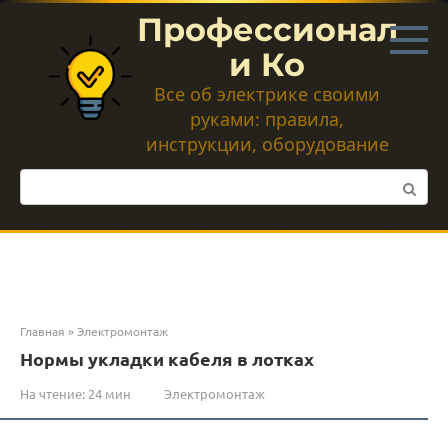
Перейти
Профессионал
к
контенту
и Ко
Все об электрике своими
руками: правила,
инструкции, оборудование
Поиск:
Главная
»
Электромонтаж
Нормы укладки кабеля в лотках
На чтение:
24 мин
Электромонтаж