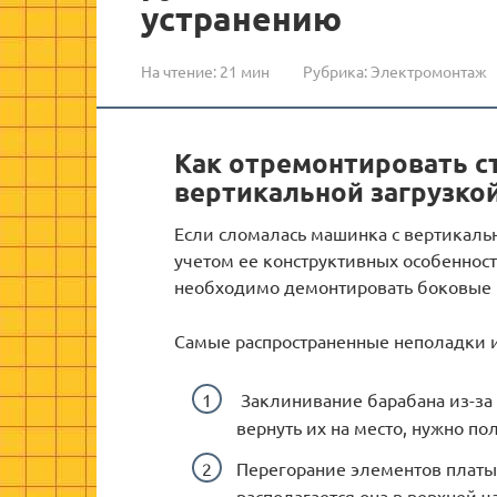
устранению
На чтение:
21 мин
Рубрика:
Электромонтаж
Как отремонтировать с
вертикальной загрузко
Если сломалась машинка с вертикальн
учетом ее конструктивных особенност
необходимо демонтировать боковые 
Самые распространенные неполадки и
Заклинивание барабана из-за 
вернуть их на место, нужно по
Перегорание элементов платы 
располагается она в верхней ч