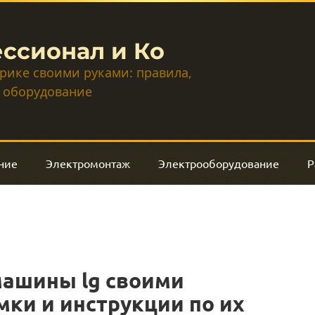
ссионал и Ко
трике своими руками: правила,
 оборудование
ние
Электромонтаж
Электрооборудование
Р
машины lg своими
мки и инструкции по их