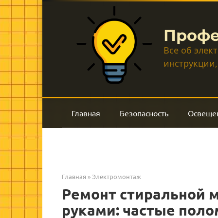
Перейти
к
контенту
Профе
Все об элек
инструкции,
Главная
Безопасность
Освеще
Главная
»
Электромонтаж
Ремонт стиральной 
руками: частые поло