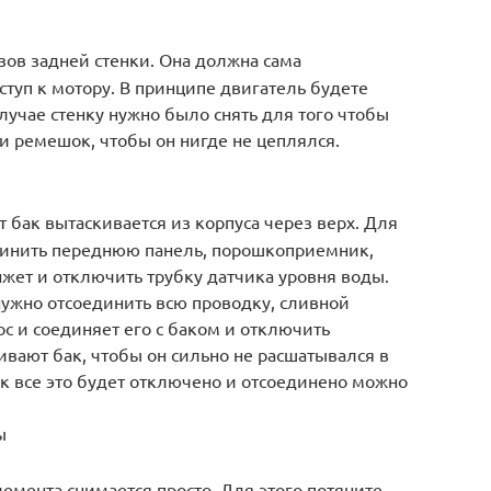
зов задней стенки. Она должна сама
ступ к мотору. В принципе двигатель будете
лучае стенку нужно было снять для того чтобы
 и ремешок, чтобы он нигде не цеплялся.
 бак вытаскивается из корпуса через верх. Для
динить переднюю панель, порошкоприемник,
жет и отключить трубку датчика уровня воды.
 нужно отсоединить всю проводку, сливной
ос и соединяет его с баком и отключить
вают бак, чтобы он сильно не расшатывался в
ак все это будет отключено и отсоединено можно
ы
лемента снимается просто. Для этого потяните