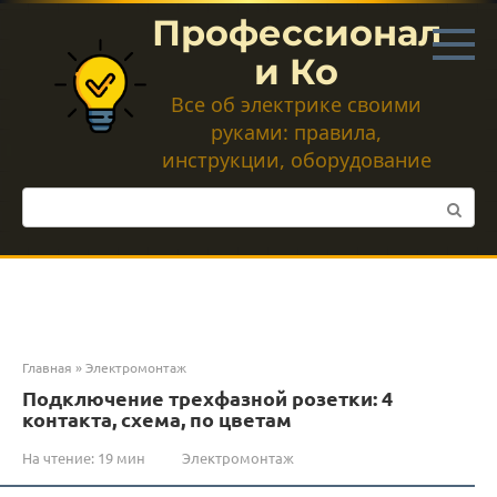
Перейти
Профессионал
к
контенту
и Ко
Все об электрике своими
руками: правила,
инструкции, оборудование
Поиск:
Главная
»
Электромонтаж
Подключение трехфазной розетки: 4
контакта, схема, по цветам
На чтение:
19 мин
Электромонтаж