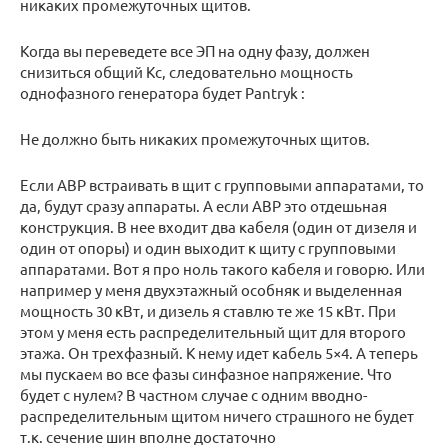
никаких промежуточных щитов.
Когда вы переведете все ЭП на одну фазу, должен
снизиться общий Кс, следовательно мощность
однофазного генератора будет Pantryk :
Не должно быть никаких промежуточных щитов.
Если АВР встраивать в щит с групповыми аппаратами, то
да, будут сразу аппараты. А если АВР это отдешьная
конструкция. В нее входит два кабеля (один от дизеля и
один от опоры) и один выходит к щиту с групповыми
аппаратами. Вот я про ноль такого кабеля и говорю. Или
например у меня двухэтажный особняк и выделенная
мощность 30 кВт, и дизель я ставлю те же 15 кВт. При
этом у меня есть распределительный щит для второго
этажа. Он трехфазный. К нему идет кабель 5×4. А теперь
мы пускаем во все фазы синфазное напряжение. Что
будет с нулем? В частном случае с одним вводно-
распределительным щитом ничего страшного не будет
т.к. сечение шин вполне достаточно