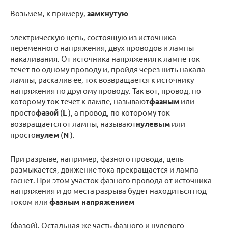
Возьмем, к примеру,
замкнутую
электрическую цепь, состоящую из источника
переменного напряжения, двух проводов и лампы
накаливания. От источника напряжения к лампе ток
течет по одному проводу и, пройдя через нить накала
лампы, раскалив ее, ток возвращается к источнику
напряжения по другому проводу. Так вот, провод, по
которому ток течет к лампе, называют
фазным
или
просто
фазой
(
L
), а провод, по которому ток
возвращается от лампы, называют
нулевым
или
просто
нулем
(
N
).
При разрыве, например, фазного провода, цепь
размыкается, движение тока прекращается и лампа
гаснет. При этом участок фазного провода от источника
напряжения и до места разрыва будет находиться под
током или
фазным напряжением
(фазой). Остальная же часть фазного и нулевого