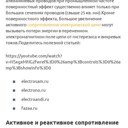
алюминиевых проводов при промышленной частоте
поверхностный эффект существенно влияет только при
больших сечениях проводов (свыше 25 кв. мм).Кроме
поверхностного эффекта, большое увеличение
активного
сопротивления электрической цепи
могут
вызывать потери энергии в переменном
электромагнитном поле цепи от гистерезиса и вихревых
токов.Поделитесь полезной статьей:
https://youtube.com/watch?
v=NSxgxMNG2fwrel%3D0%26amp%3Bcontrols%3D0%26a
mp%3Bshowinfo%3D0
electrosam.ru
electrono.ru
electroandi.ru
fazaa.ru
Активное и реактивное сопротивление