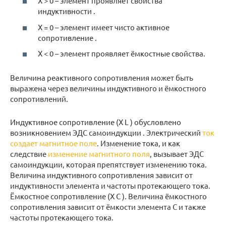
X > 0 – элемент проявляет свойства
индуктивности .
X = 0 – элемент имеет чисто активное
сопротивление .
X < 0 – элемент проявляет ёмкостные свойства.
Величина реактивного сопротивления может быть
выражена через величины индуктивного и ёмкостного
сопротивлений.
Индуктивное сопротивление (X L ) обусловлено
возникновением ЭДС самоиндукции . Электрический
ток
создает магнитное поле
. Изменение тока, и как
следствие
изменение магнитного поля
, вызывает ЭДС
самоиндукции, которая препятствует изменению тока.
Величина индуктивного сопротивления зависит от
индуктивности элемента и частоты протекающего тока.
Ёмкостное сопротивление (X C ). Величина ёмкостного
сопротивления зависит от ёмкости элемента С и также
частоты протекающего тока.