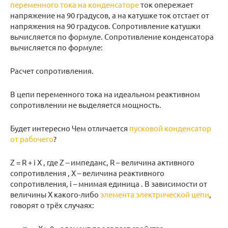
переменного тока на конденсаторе
ток опережает
напряжение на 90 градусов, а на катушке ток отстает от
напряжения на 90 градусов. Сопротивление катушки
вычисляется по формуле. Сопротивление конденсатора
вычисляется по формуле:
Расчет сопротивления.
В цепи переменного тока на идеальном реактивном
сопротивлении не выделяется мощность.
Будет интересно Чем отличается
пусковой конденсатор
от рабочего
?
Z = R + i X , где Z – импеданс, R – величина активного
сопротивления , X – величина реактивного
сопротивления, i – мнимая единица . В зависимости от
величины X какого-либо
элемента электрической цепи
,
говорят о трёх случаях: