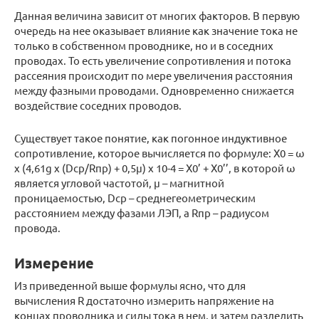
Данная величина зависит от многих факторов. В первую
очередь на нее оказывает влияние как значение тока не
только в собственном проводнике, но и в соседних
проводах. То есть увеличение сопротивления и потока
рассеяния происходит по мере увеличения расстояния
между фазными проводами. Одновременно снижается
воздействие соседних проводов.
Существует такое понятие, как погонное индуктивное
сопротивление, которое вычисляется по формуле: X0 = ω
x (4,61g x (Dср/Rпр) + 0,5μ) x 10-4 = X0’ + X0’’, в которой ω
является угловой частотой, μ – магнитной
проницаемостью, Dср – среднегеометрическим
расстоянием между фазами ЛЭП, а Rпр – радиусом
провода.
Измерение
Из приведенной выше формулы ясно, что для
вычисления R достаточно измерить напряжение на
концах проводника и силы тока в нем, и затем разделить