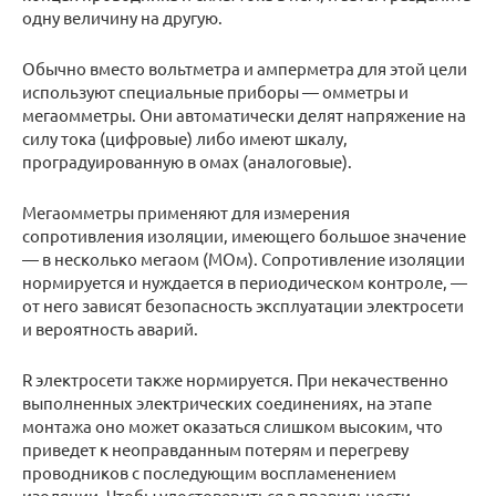
одну величину на другую.
Обычно вместо вольтметра и амперметра для этой цели
используют специальные приборы — омметры и
мегаомметры. Они автоматически делят напряжение на
силу тока (цифровые) либо имеют шкалу,
проградуированную в омах (аналоговые).
Мегаомметры применяют для измерения
сопротивления изоляции, имеющего большое значение
— в несколько мегаом (МОм). Сопротивление изоляции
нормируется и нуждается в периодическом контроле, —
от него зависят безопасность эксплуатации электросети
и вероятность аварий.
R электросети также нормируется. При некачественно
выполненных электрических соединениях, на этапе
монтажа оно может оказаться слишком высоким, что
приведет к неоправданным потерям и перегреву
проводников с последующим воспламенением
изоляции. Чтобы удостовериться в правильности