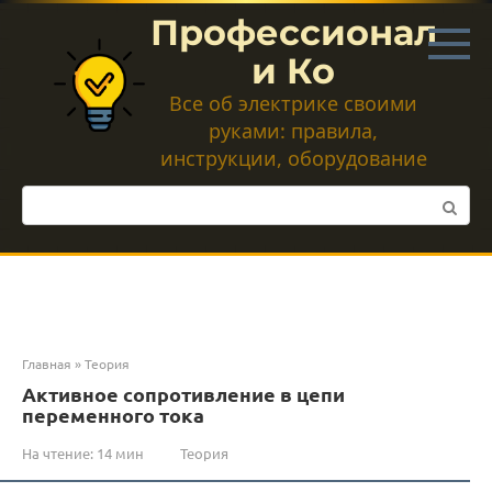
Перейти
Профессионал
к
контенту
и Ко
Все об электрике своими
руками: правила,
инструкции, оборудование
Поиск:
Главная
»
Теория
Активное сопротивление в цепи
переменного тока
На чтение:
14 мин
Теория