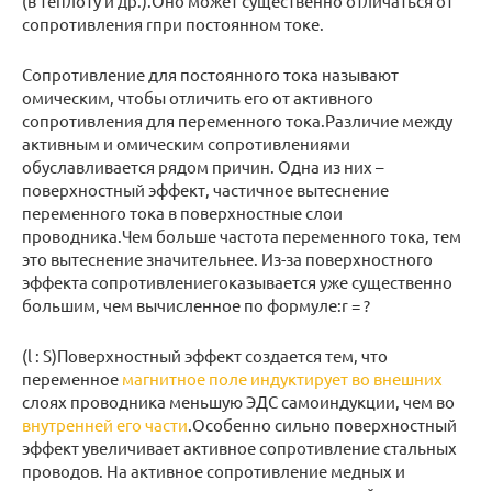
(в теплоту и др.).Оно может существенно отличаться от
сопротивления rпри постоянном токе.
Сопротивление для постоянного тока называют
омическим, чтобы отличить его от активного
сопротивления для переменного тока.Различие между
активным и омическим сопротивлениями
обуславливается рядом причин. Одна из них –
поверхностный эффект, частичное вытеснение
переменного тока в поверхностные слои
проводника.Чем больше частота переменного тока, тем
это вытеснение значительнее. Из-за поверхностного
эффекта сопротивлениеrоказывается уже существенно
большим, чем вычисленное по формуле:r = ?
(l : S)Поверхностный эффект создается тем, что
переменное
магнитное поле индуктирует во внешних
слоях проводника меньшую ЭДС самоиндукции, чем во
внутренней его части
.Особенно сильно поверхностный
эффект увеличивает активное сопротивление стальных
проводов. На активное сопротивление медных и