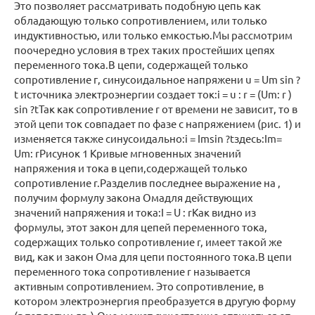
Это позволяет рассматривать подобную цепь как
обладающую только сопротивлением, или только
индуктивностью, или только емкостью.Мы рассмотрим
поочередно условия в трех таких простейших цепях
переменного тока.В цепи, содержащей только
сопротивление г, синусоидальное напряжени u = Um sin ?
t источника электроэнергии создает ток:i = u : r = (Um: r )
sin ?tТак как сопротивление r от времени не зависит, то в
этой цепи ток совпадает по фазе с напряжением (рис. 1) и
изменяется также синусоидально:i = Imsin ?tздесь:Im=
Um: rРисунок 1 Кривые мгновенных значений
напряжения и тока в цепи,содержащей только
сопротивление r.Разделив последнее выражение на ,
получим формулу закона Омадля действующих
значений напряжения и тока:I = U : rКак видно из
формулы, этот закон для цепей переменного тока,
содержащих только сопротивление r, имеет такой же
вид, как и закон Ома для цепи постоянного тока.В цепи
переменного тока сопротивление r называется
активным сопротивлением. Это сопротивление, в
котором электроэнергия преобразуется в другую форму