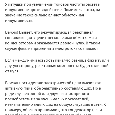
У катушки при увеличении токовой частоты растет и
индуктивное противодействие. Помимо частоты, на
значение также сильно влияет обмоточная
индуктивность.
Важно! Бывает, что результирующая реактивная
составляющая в цепи с несколькими обмотками и
конденсаторами оказывается равной нулю. В таком
случае фазы напряжения и электротока совпадают
Если между ними есть хоть какая-то разница фаз в ту или
другую сторону, реактивная компонента будет отличной
от нуля.
В реальности детали электрической цепи имеют как
активную, так и обе реактивных составляющих. Но в
ряде случаев одной или двумя из них принято
пренебрегать из-за очень малых показателей,
незначительно влияющих на общую ситуацию в сети. К
примеру, обычно принимают, что конденсатор (если
пренебречь энергетическими потерями) имеет