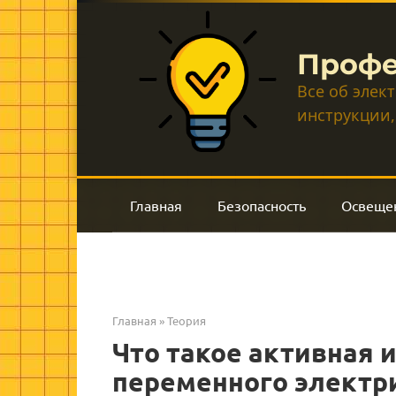
Перейти
к
контенту
Профе
Все об элек
инструкции,
Главная
Безопасность
Освеще
Главная
»
Теория
Что такое активная 
переменного электри