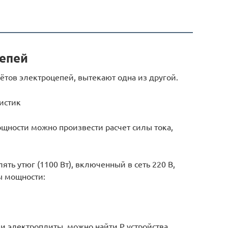
цепей
ётов электроцепей, вытекают одна из другой.
истик
ощности можно произвести расчет силы тока,
ять утюг (1100 Вт), включенный в сеть 220 В,
ы мощности:
и электроплиты, можно найти P устройства.