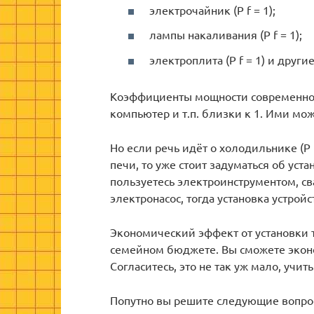
электрочайник (P f = 1);
лампы накаливания (P f = 1);
электроплита (P f = 1) и друг
Коэффициенты мощности современной 
компьютер и т.п. близки к 1. Ими мо
Но если речь идёт о холодильнике (P
печи, то уже стоит задуматься об уст
пользуетесь электроинструментом, св
электронасос, тогда установка устро
Экономический эффект от установки 
семейном бюджете. Вы сможете экон
Согласитесь, это не так уж мало, учи
Попутно вы решите следующие вопро