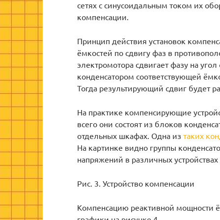
сетях с синусоидальным током их об
компенсации.
Принцип действия установок компенса
ёмкостей по сдвигу фаз в противопо
электромотора сдвигает фазу на угол 
конденсатором соответствующей ёмкос
Тогда результирующий сдвиг будет ра
На практике компенсирующие устрой
всего они состоят из блоков конденс
отдельных шкафах. Одна из
таких кон
На картинке видно группы конденсат
напряжений в различных устройствах
Рис. 3. Устройство компенсации
Компенсацию реактивной мощности 
графики на рисунке 4