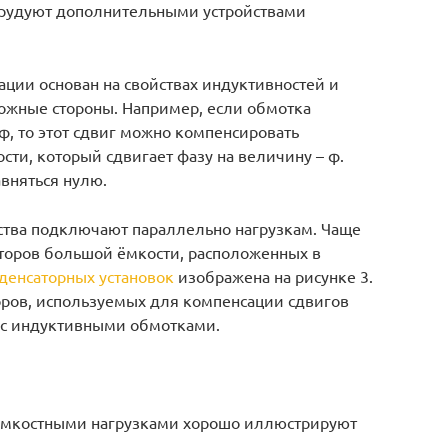
орудуют дополнительными устройствами
ции основан на свойствах индуктивностей и
ложные стороны. Например, если обмотка
φ, то этот сдвиг можно компенсировать
ти, который сдвигает фазу на величину – φ.
вняться нулю.
ства подключают параллельно нагрузкам. Чаще
аторов большой ёмкости, расположенных в
денсаторных установок
изображена на рисунке 3.
оров, используемых для компенсации сдвигов
 с индуктивными обмотками.
ёмкостными нагрузками хорошо иллюстрируют