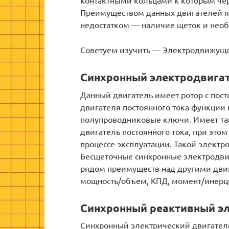
контактными кольцами к которым чер
Преимуществом данных двигателей яв
недостатком — наличие щеток и необ
Советуем изучить — Электродвижущая
Cинхронный электродвигат
Данный двигатель имеет ротор с пос
двигателя постоянного тока функции
полупроводниковые ключи. Имеет та
двигатель постоянного тока, при этом
процессе эксплуатации. Такой электр
Бесщеточные синхронные электродви
рядом преимуществ над другими дви
мощность/объем, КПД, момент/инерци
Синхронный реактивный э
Синхронный электрический двигатель