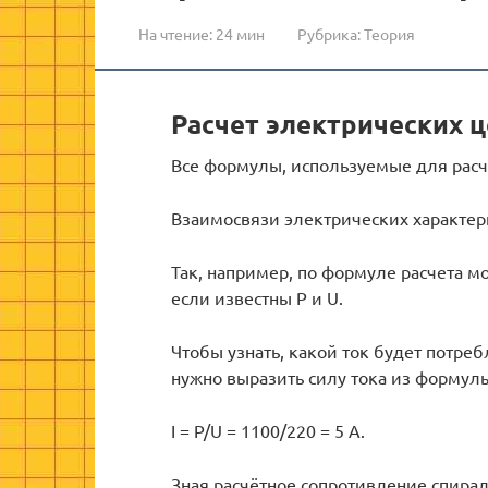
На чтение:
24 мин
Рубрика:
Теория
Расчет электрических 
Все формулы, используемые для расч
Взаимосвязи электрических характер
Так, например, по формуле расчета м
если известны P и U.
Чтобы узнать, какой ток будет потребл
нужно выразить силу тока из формул
I = P/U = 1100/220 = 5 A.
Зная расчётное сопротивление спирал