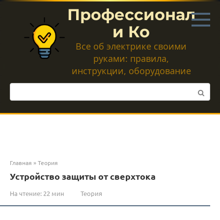
Перейти
Профессионал
к
контенту
и Ко
Все об электрике своими
руками: правила,
инструкции, оборудование
Поиск:
Главная
»
Теория
Устройство защиты от сверхтока
На чтение:
22 мин
Теория