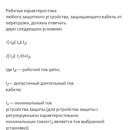
Рабочая характеристика
любого защитного устройства, защищающего кабель от
перегрузки, должна отвечать
двум следующим условиям
1) I
£ I
£ I
;
B
n
Z
2) I
£ 1,45×I
,
2
Z
где I
— рабочий ток цепи;
B
I
— допустимый длительный ток
Z
кабеля;
I
— номинальный ток
n
устройства защиты (для устройства защиты с
регулируемыми характеристиками
номинальным током I
является ток выбранной
n
установки);